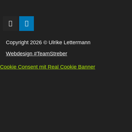
I
L
n
i
s
n
t
k
Copyright 2026 © Ulrike Lettermann
a
e
Webdesign #TeamStreber
g
d
r
i
Cookie Consent mit Real Cookie Banner
a
n
m